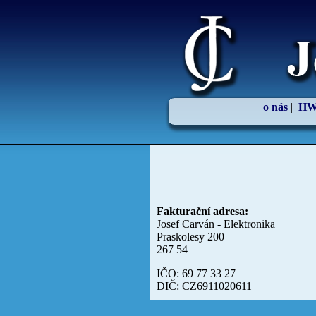
o nás
|
HW
Fakturační adresa:
Josef Carván - Elektronika
Praskolesy 200
267 54
IČO: 69 77 33 27
DIČ: CZ6911020611