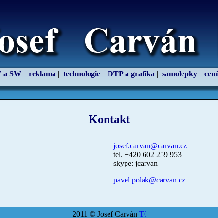
 a SW
|
reklama
|
technologie
|
DTP a grafika
|
samolepky
|
cen
Kontakt
josef.carvan@carvan.cz
tel. +420 602 259 953
skype: jcarvan
pavel.polak@carvan.cz
2011 © Josef Carván